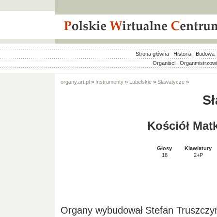
Strona główna
Historia
Budowa
Organiści
Organmistrzow
organy.art.pl
»
Instrumenty
»
Lubelskie
»
Sławatycze
»
Sł
Kościół Mat
Głosy
Klawiatury
18
2+P
Organy wybudował Stefan Truszczyń