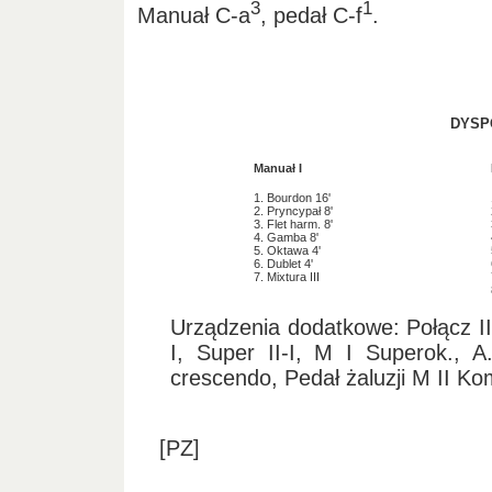
3
1
Manuał C-a
, pedał C-f
.
DYSP
Manuał I
1. Bourdon 16'
2. Pryncypał 8'
3. Flet harm. 8'
4. Gamba 8'
5. Oktawa 4'
6. Dublet 4'
7. Mixtura III
Urządzenia dodatkowe: Połącz II
I, Super II-I, M I Superok., A
crescendo, Pedał żaluzji M II Komb
[PZ]