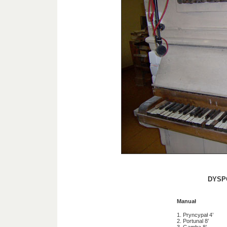
DYSP
Manuał
1. Pryncypał 4’
2. Portunal 8’