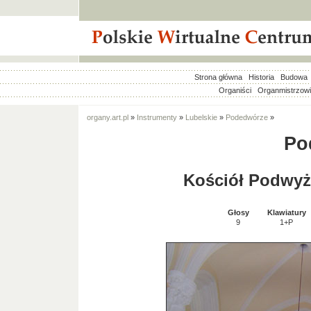
Strona główna
Historia
Budowa
Organiści
Organmistrzow
organy.art.pl
»
Instrumenty
»
Lubelskie
»
Podedwórze
»
Po
Kościół Podwyż
Głosy
Klawiatury
9
1+P