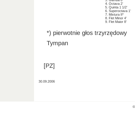
3. Gamba 8’
4. Octava 2’
5. Quinta 1 1/2’
6. Superoctava 1’
7. Mixtura II*
8. Flet Minor 4’
9. Flet Maior 8’
*) pierwotnie głos trzyrzędowy
Tympan
[PZ]
30.09.2006
©