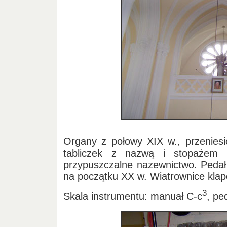
Organy z połowy XIX w., przeniesi
tabliczek z nazwą i stopażem 
przypuszczalne nazewnictwo. Peda
na początku XX w. Wiatrownice kl
3
Skala instrumentu: manuał C-c
, pe