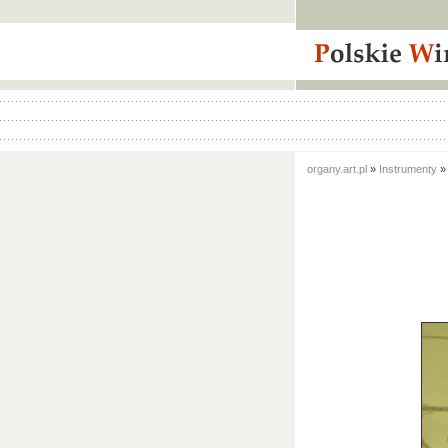
organy.art.pl
»
Instrumenty
»