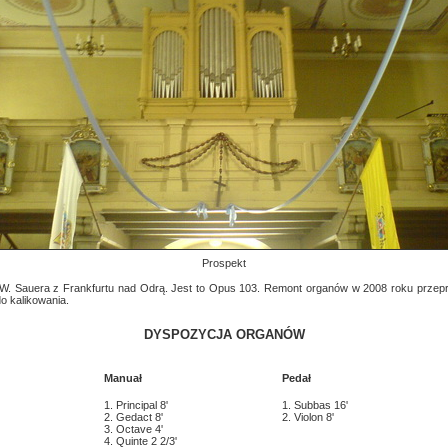
Prospekt
 Sauera z Frankfurtu nad Odrą. Jest to Opus 103. Remont organów w 2008 roku przepro
o kalikowania.
DYSPOZYCJA ORGANÓW
Manuał
Pedał
1. Principal 8'
1. Subbas 16'
2. Gedact 8'
2. Violon 8'
3. Octave 4'
4. Quinte 2 2/3'