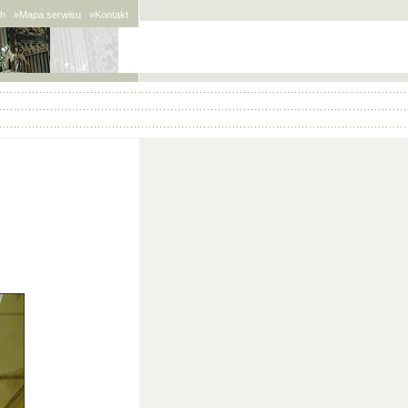
sh
»Mapa serwisu
»Kontakt