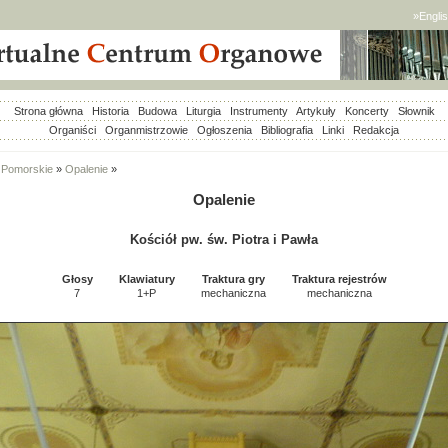
»Engli
Strona główna
Historia
Budowa
Liturgia
Instrumenty
Artykuły
Koncerty
Słownik
Organiści
Organmistrzowie
Ogłoszenia
Bibliografia
Linki
Redakcja
Pomorskie
»
Opalenie
»
Opalenie
Kościół pw. św. Piotra i Pawła
Głosy
Klawiatury
Traktura gry
Traktura rejestrów
7
1+P
mechaniczna
mechaniczna