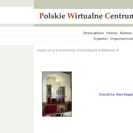
Strona główna
Historia
Budowa
Organiści
Organmistrzow
organy.art.pl
»
Instrumenty
»
Dolnośląskie
»
Wójtowice
»
Kościół św. Marii Magd