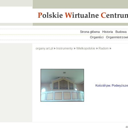
Strona główna
Historia
Budowa
Organiści
Organmistrzow
organy.art.pl
»
Instrumenty
»
Wielkopolskie
»
Radom
»
Kościół pw. Podwyższe
©