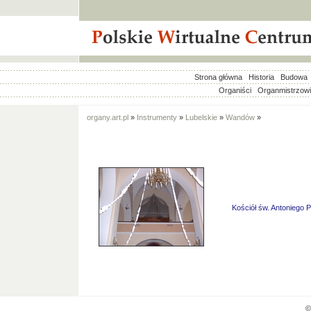
Strona główna
Historia
Budowa
Organiści
Organmistrzow
organy.art.pl
»
Instrumenty
»
Lubelskie
»
Wandów
»
Kościół św. Antoniego
©